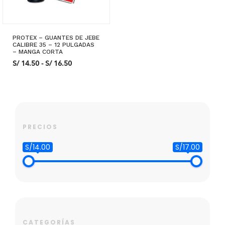
PROTEX – GUANTES DE JEBE
CALIBRE 35 – 12 PULGADAS
– MANGA CORTA
Rango
S/
14.50
-
S/
16.50
de
precios:
Este
desde
S/ 14.50
producto
hasta
tiene
S/ 16.50
SELECCIONAR OPCIONES
múltiples
PRECIOS
variantes.
Las
S/14.00
S/17.00
opciones
se
pueden
elegir
en
la
página
CATEGORÍAS