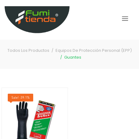
Todos Los Productos
Equipos De Protección Personal (EPP)
Guantes
Sale! -39.1%