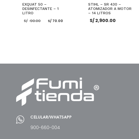
EXQUAT 50 –
STIHL – SR 430 –
DESINFECTANTE – 1
ATOMIZADOR A MOTOR
LITRO
– 14 LITROS
El
El
S/
2,900.00
S/
90.00
S/
70.00
precio
precio
original
actual
era:
es:
S/ 90.00.
S/ 70.00.
AÑADIR AL CARRITO
AÑADIR AL CARRITO
CELULAR/WHATSAPP
900-660-004