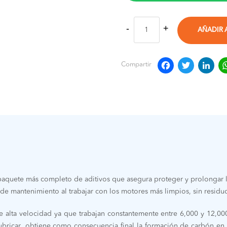
AÑADIR 
Faceb
Twit
L
Compartir
aquete más completo de aditivos que asegura proteger y prolongar la
de mantenimiento al trabajar con los motores más limpios, sin residu
e alta velocidad ya que trabajan constantemente entre 6,000 y 12,000
ricar, obtiene como consecuencia final la formación de carbón en el