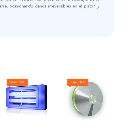
e, ocasionando daños irreversibles en el pistón y
Sale! -23%
Sale! -32%