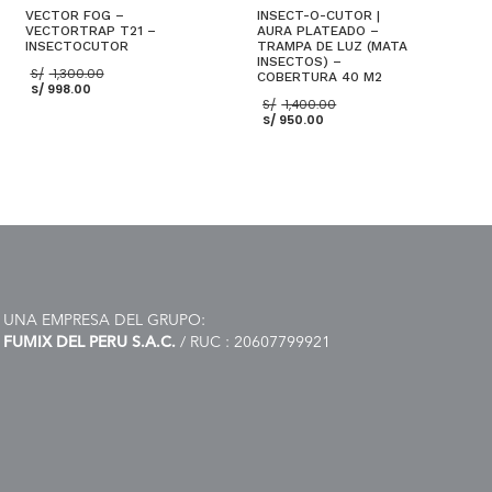
VECTOR FOG –
INSECT-O-CUTOR |
VECTORTRAP T21 –
AURA PLATEADO –
INSECTOCUTOR
TRAMPA DE LUZ (MATA
INSECTOS) –
El
S/
1,300.00
COBERTURA 40 M2
El
precio
S/
998.00
precio
original
El
S/
1,400.00
actual
era:
El
precio
S/
950.00
es:
S/ 1,300.00.
precio
original
S/ 998.00.
actual
era:
es:
S/ 1,400.00.
S/ 950.00.
AÑADIR AL CARRITO
AÑADIR AL CARRITO
UNA EMPRESA DEL GRUPO:
FUMIX DEL PERU S.A.C.
/ RUC : 20607799921