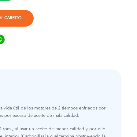
AL CARRITO
ook
ter
inkedIn
WhatsApp
 vida útil de los motores de 2 tiempos enfriados por
os por exceso de aceite de mala calidad.
 rpm., al usar un aceite de menor calidad y por ello
 interior (Carbonilla) la cual termina obstruyendo la