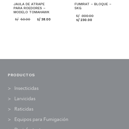
JAULA DE ATRAPE
FUMIRAT – BLOQUE –
PARA ROEDORES –
5KG
MODELO TOMAHAWK
El
S/
300.00
El
El
El
precio
S/
50.00
S/
38.00
S/
230.00
precio
precio
precio
original
original
actual
actual
era:
era:
es:
es:
S/ 300.00.
S/ 50.00.
S/ 38.00.
S/ 230.00.
AÑADIR AL CARRITO
AÑADIR AL CARRITO
PRODUCTOS
Insecticidas
Larvicidas
Raticidas
Equipos para Fumigación