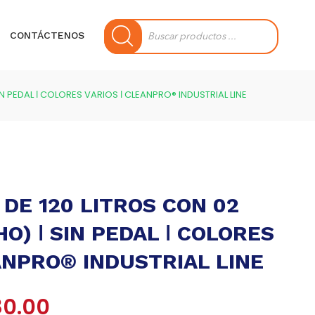
Búsqueda
de
CONTÁCTENOS
productos
 PEDAL ǀ COLORES VARIOS ǀ CLEANPRO® INDUSTRIAL LINE
DE 120 LITROS CON 02
O) ǀ SIN PEDAL ǀ COLORES
ANPRO® INDUSTRIAL LINE
El
80.00