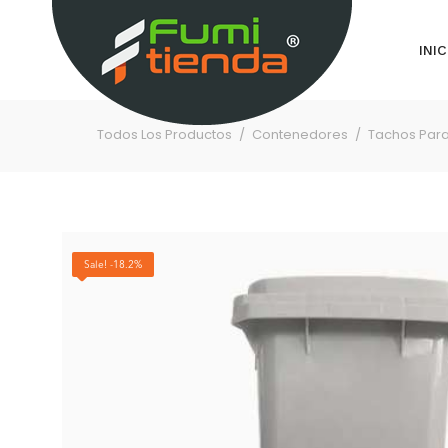
INIC
Todos Los Productos
Contenedores
Tachos Para
Sale! -18.2%