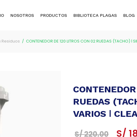
IO
NOSOTROS
PRODUCTOS
BIBLIOTECA PLAGAS
BLOG
 Residuos
CONTENEDOR DE 120 LITROS CON 02 RUEDAS (TACHO) ǀ SIN
CONTENEDOR 
RUEDAS (TACH
VARIOS ǀ CLE
El
S/
1
S/
220.00