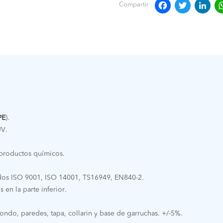
Faceb
Twit
L
Compartir
PE
).
UV.
 productos químicos.
ados ISO 9001, ISO 14001, TS16949, EN840-2.
 en la parte inferior.
ondo, paredes, tapa, collarin y base de garruchas. +/-5%.