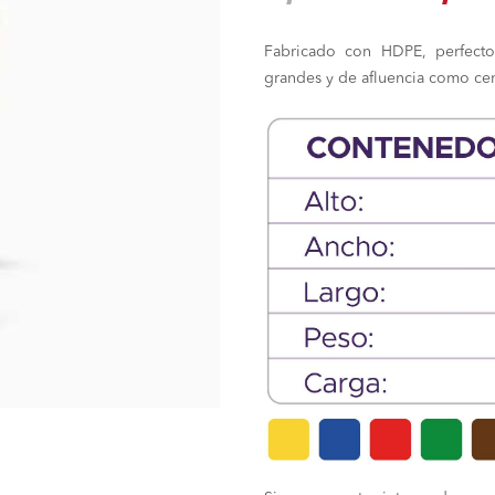
preci
Fabricado con HDPE, perfecto
origin
grandes y de afluencia como cent
era:
S/ 220