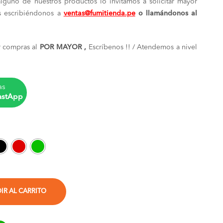
alguno de nuestros productos lo invitamos a solicitar mayor
es escribiéndonos a
ventas@fumitienda.pe
o llamándonos al
 compras al
POR MAYOR ,
Escríbenos !! / Atendemos a nivel
as
astApp
IR AL CARRITO