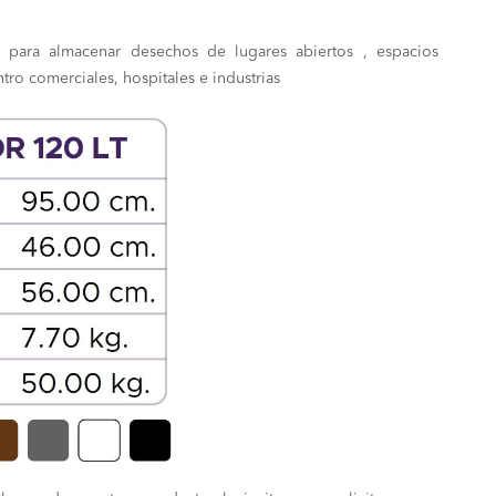
o
precio
 para almacenar desechos de lugares abiertos , espacios
al
actual
ro comerciales, hospitales e industrias
es:
.00.
S/ 180.00.