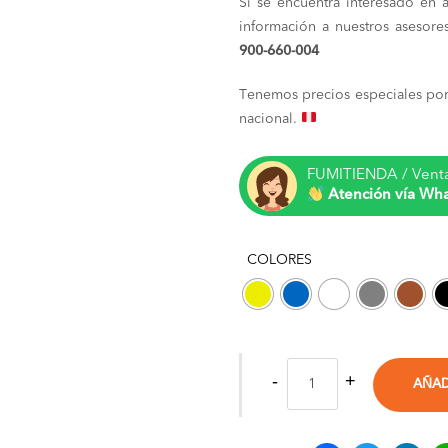
Si se encuentra interesado en 
información a nuestros asesor
900-660-004
Tenemos precios especiales por
nacional.
FUMITIENDA / Vent
Atención vía Wh
COLORES
AÑAD