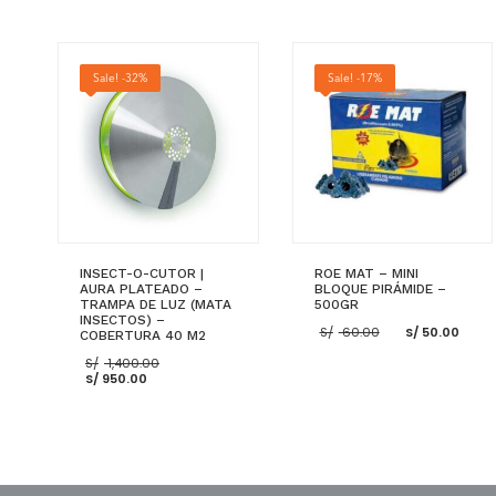
Sale! -32%
Sale! -17%
INSECT-O-CUTOR |
ROE MAT – MINI
AURA PLATEADO –
BLOQUE PIRÁMIDE –
TRAMPA DE LUZ (MATA
500GR
INSECTOS) –
El
El
S/
60.00
S/
50.00
COBERTURA 40 M2
precio
pre
El
original
act
S/
1,400.00
El
precio
era:
es:
S/
950.00
precio
original
S/ 60.00.
S/ 5
actual
era:
es:
S/ 1,400.00.
S/ 950.00.
AÑADIR AL CARRITO
AÑADIR AL CARRITO