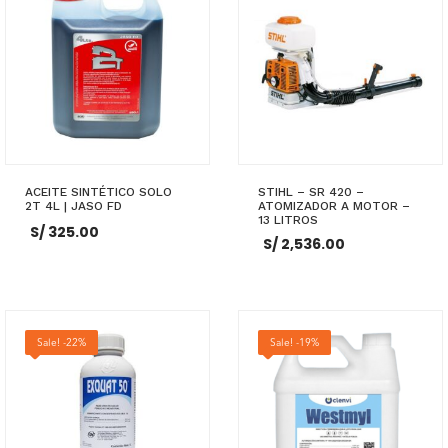
ACEITE SINTÉTICO SOLO
STIHL – SR 420 –
2T 4L | JASO FD
ATOMIZADOR A MOTOR –
13 LITROS
S/
325.00
S/
2,536.00
AÑADIR AL CARRITO
AÑADIR AL CARRITO
Sale! -22%
Sale! -19%