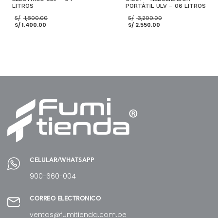
LITROS
PORTÁTIL ULV – 06 LITROS
El
El
S/
1,800.00
S/
3,200.00
El
precio
El
precio
S/
1,400.00
S/
2,550.00
precio
original
precio
original
actual
era:
actual
era:
es:
S/ 1,800.00.
es:
S/ 3,200.00.
S/ 1,400.00.
S/ 2,550.00.
AÑADIR AL CARRITO
AÑADIR AL CARRITO
CELULAR/WHATSAPP
900-660-004
CORREO ELECTRÓNICO
ventas@fumitienda.com.pe