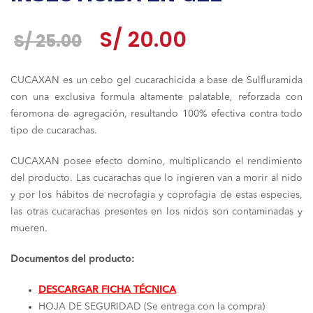
El
El
S/
20.00
S/
25.00
precio
precio
CUCAXAN es un cebo gel cucarachicida a base de Sulfluramida
original
actual
con una exclusiva formula altamente palatable, reforzada con
era:
es:
feromona de agregación, resultando 100% efectiva contra todo
tipo de cucarachas.
S/ 25.00.
S/ 20.00.
CUCAXAN posee efecto domino, multiplicando el rendimiento
del producto. Las cucarachas que lo ingieren van a morir al nido
y por los hábitos de necrofagia y coprofagia de estas especies,
las otras cucarachas presentes en los nidos son contaminadas y
mueren.
Documentos del producto:
DESCARGAR FICHA TÉCNICA
HOJA DE SEGURIDAD (Se entrega con la compra)