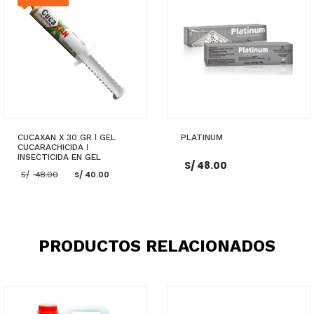
CUCAXAN X 30 GR ǀ GEL
PLATINUM
CUCARACHICIDA ǀ
INSECTICIDA EN GEL
S/
48.00
El
El
S/
48.00
S/
40.00
precio
precio
original
actual
era:
es:
S/ 48.00.
S/ 40.00.
AÑADIR AL CARRITO
AÑADIR AL CARRITO
PRODUCTOS RELACIONADOS