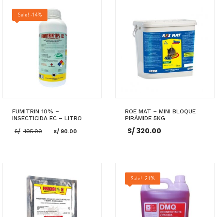
Sale! -14%
FUMITRIN 10% –
ROE MAT – MINI BLOQUE
INSECTICIDA EC – LITRO
PIRÁMIDE 5KG
El
El
S/
320.00
S/
105.00
S/
90.00
precio
precio
original
actual
era:
es:
S/ 105.00.
S/ 90.00.
AÑADIR AL CARRITO
AÑADIR AL CARRITO
Sale! -21%