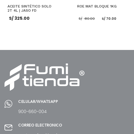
ACEITE SINTÉTICO SOLO
ROE MAT BLOQUE 1KG
2T 4L | JASO FD
El
El
S/
325.00
S/
80.00
S/
70.00
precio
precio
original
actual
era:
es:
S/ 80.00.
S/ 70.0
AÑADIR AL CARRITO
AÑADIR AL CARRITO
CELULAR/WHATSAPP
900-660-004
CORREO ELECTRÓNICO