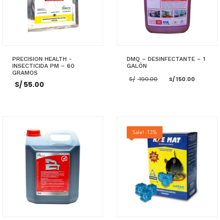
PRECISION HEALTH -
DMQ – DESINFECTANTE – 1
INSECTICIDA PM – 60
GALÓN
GRAMOS
El
El
S/
190.00
S/
150.00
S/
55.00
precio
preci
original
actua
era:
es:
S/ 190.00.
S/ 150
AÑADIR AL CARRITO
AÑADIR AL CARRITO
Sale! -13%