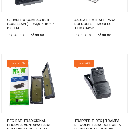
CEBADERO COMPAC 901F
JAULA DE ATRAPE PARA
(CON LLAVE) – 23,0 X 18,2 X
ROEDORES – MODELO
8,8 CM
TOMAHAWK
El
El
El
El
S/
40.00
S/
38.00
S/
50.00
S/
38.00
precio
precio
precio
precio
original
actual
original
actual
era:
es:
era:
es:
S/ 40.00.
S/ 38.00.
S/ 50.00.
S/ 38.00
AÑADIR AL CARRITO
AÑADIR AL CARRITO
Sale! -18%
Sale! -4%
PEG RAT TRADICIONAL
TRAPPER T-REX | TRAMPA
(TRAMPA ADHESIVA PARA
DE GOLPE PARA ROEDORES
ROEDORES)-PQTE X 02
| CONTROL DE PLAGAS