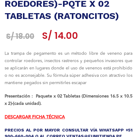
ROEDORES)-PQTE X 02
TABLETAS (RATONCITOS)
El
El
S/
14.00
S/
18.00
precio
precio
La trampa de pegamento es un método libre de veneno para
original
actual
controlar roedores, insectos rastreros y pequeños invasores que
era:
es:
se aplicarán en lugares donde el uso de venenos está prohibido
o no es aconsejable. Su fórmula súper adhesiva con atractivo los
S/ 18.00.
S/ 14.00.
mantiene pegados sin permitirles escapar
Presentación : Paquete x 02 Tabletas (Dimensiones 16.5 x 10.5
x 2)-(cada unidad).
DESCARGAR FICHA TÉCNICA
PRECIOS AL POR MAYOR CONSULTAR VÍA WHATSAPP +51
900-660-004 O AL CORREO VENTAS@FUMITIENDA.PE