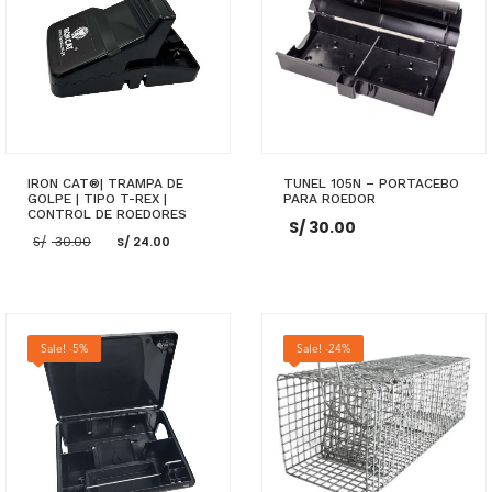
IRON CAT®| TRAMPA DE
TUNEL 105N – PORTACEBO
GOLPE | TIPO T-REX |
PARA ROEDOR
CONTROL DE ROEDORES
S/
30.00
El
El
S/
30.00
S/
24.00
precio
precio
original
actual
era:
es:
S/ 30.00.
S/ 24.00.
AÑADIR AL CARRITO
AÑADIR AL CARRITO
Sale! -5%
Sale! -24%