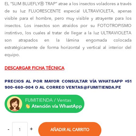
EL “SLIM BLUEFLYⓇ TRAP” atrae a los insectos voladores a través
original
actual
de su luz FLUORESCENTE especial ULTRAVIOLETA, apenas
era:
es:
visible para el hombre, pero muy visible y atrayente para los
insectos. Los insectos son atraídos por su FOTOTROPISMO
S/ 1,400.00.
S/ 1,100.0
instintivo, los cuales al tratar de llegar a la luz ULTRAVIOLETA
son atrapados en la lámina engomada colocada
estratégicamente de forma horizontal y vertical al interior del
equipo.
DESCARGAR FICHA TÉCNICA
PRECIOS AL POR MAYOR CONSULTAR VÍA WHATSAPP +51
900-660-004 O AL CORREO VENTAS@FUMITIENDA.PE
FUMITIENDA / Ventas
Atención vía WhastApp
AÑADIR AL CARRITO