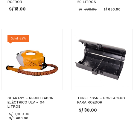
ROEDOR
20 LITROS
El
El
S/
18.00
S/
780.00
S/
650.00
precio
prec
original
actu
era:
es:
S/ 780.00.
S/ 65
AÑADIR AL CARRITO
AÑADIR AL CARRITO
Sale! -22%
GUARANY – NEBULIZADOR
TUNEL 105N – PORTACEBO
ELÉCTRICO ULV – 04
PARA ROEDOR
LITROS
S/
30.00
El
S/
1,800.00
El
precio
S/
1,400.00
precio
original
actual
era:
es:
S/ 1,800.00.