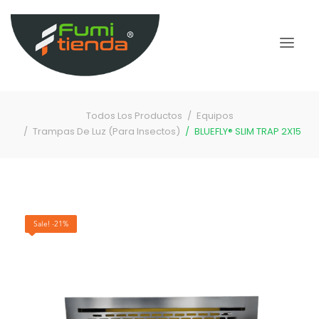
Todos Los Productos
Equipos
Trampas De Luz (Para Insectos)
BLUEFLY® SLIM TRAP 2X15
Sale! -21%