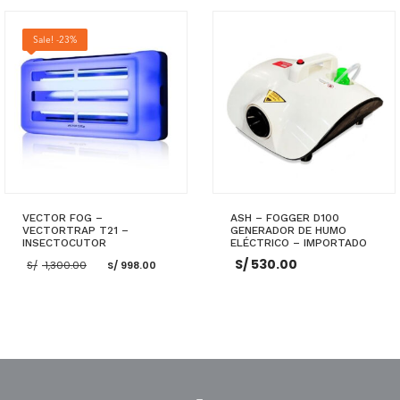
S/ 1,400.00.
AÑADIR AL CARRITO
AÑADIR AL CARRITO
Sale! -23%
VECTOR FOG –
ASH – FOGGER D100
VECTORTRAP T21 –
GENERADOR DE HUMO
INSECTOCUTOR
ELÉCTRICO – IMPORTADO
El
El
S/
530.00
S/
1,300.00
S/
998.00
precio
precio
original
actual
era:
es:
S/ 1,300.00.
S/ 998.00.
AÑADIR AL CARRITO
AÑADIR AL CARRITO