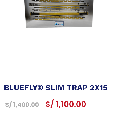
BLUEFLY® SLIM TRAP 2X15
El
El
S/
1,100.00
S/
1,400.00
precio
precio