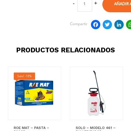
AÑADIR 
Faceb
Twit
L
Compartir
PRODUCTOS RELACIONADOS
Sale! -18%
ROE MAT – PASTA –
SOLO – MODELO 461 –