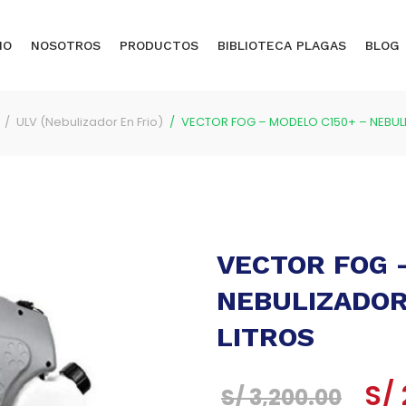
IO
NOSOTROS
PRODUCTOS
BIBLIOTECA PLAGAS
BLOG
ULV (Nebulizador En Frio)
VECTOR FOG – MODELO C150+ – NEBULI
VECTOR FOG 
NEBULIZADOR 
LITROS
El
S/
S/
3,200.00