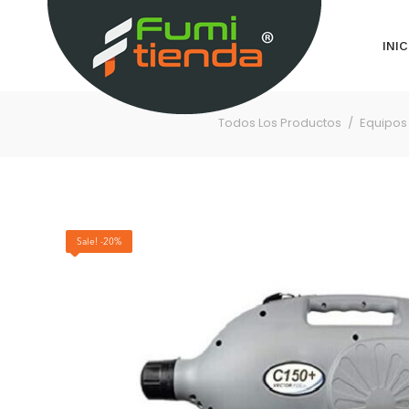
INIC
Todos Los Productos
Equipos
Sale! -20%