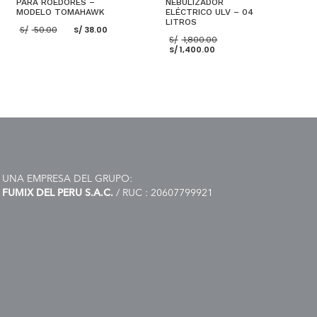
PARA ROEDORES –
NEBULIZADOR
MODELO TOMAHAWK
ELÉCTRICO ULV – 04
LITROS
El
El
S/
50.00
S/
38.00
precio
precio
El
S/
1,800.00
original
actual
El
precio
S/
1,400.00
era:
es:
precio
original
S/ 50.00.
S/ 38.00.
actual
era:
es:
S/ 1,800.00.
S/ 1,400.00.
AÑADIR AL CARRITO
AÑADIR AL CARRITO
UNA EMPRESA DEL GRUPO:
FUMIX DEL PERU S.A.C.
/ RUC : 20607799921