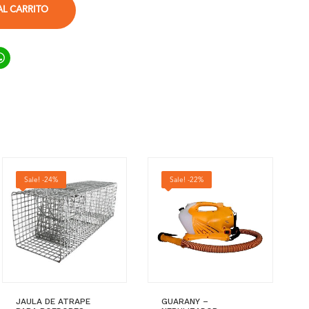
AL CARRITO
ook
ter
inkedIn
WhatsApp
Sale! -24%
Sale! -22%
JAULA DE ATRAPE
GUARANY –