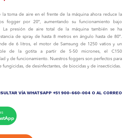
cio
precio
la toma de aire en el frente de la máquina ahora reduce la
inal
actual
os fogger por 20º, aumentando su funcionamiento bajo
es:
s. La presión de aire total de la máquina también se ha
tancia de spray de hasta 8 metros en ángulo hasta de 80º.
,200.00.
S/ 2,550.00.
de de 6 litros, el motor de Samsung de 1250 vatios y un
able de la gotita a partir de 5-50 micrones, el C150
ad y de funcionamiento. Nuestros foggers son perfectos para
e fungicidas, de desinfectantes, de biocidas y de insecticidas.
SULTAR VÍA WHATSAPP +51 900-660-004 O AL CORREO
as
astApp