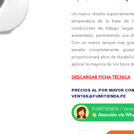
pre
Un nuevo diseño especialmente 
orig
temperatura de la base de l
era:
condiciones de trabajo larga
aumentado, permitiendo una dis
S/ 3
Con un nuevo tanque más gran
tamaño completamente ajust
proporcionará años de durabilid
aplicar la mayoría de los tipos d
DESCARGAR FICHA TÉCNICA
PRECIOS AL POR MAYOR CON
VENTAS@FUMITIENDA.PE
FUMITIENDA / Vent
Atención vía Wh