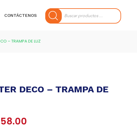
Búsqueda
de
CONTÁCTENOS
productos
CO – TRAMPA DE LUZ
TER DECO – TRAMPA DE
El
58.00
io
precio