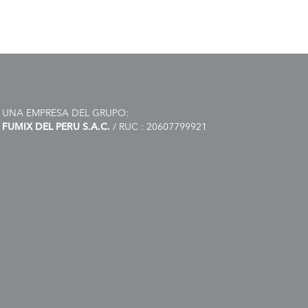
actual
era:
es:
S/ 1,800.00.
S/ 1,400.00.
AÑADIR AL CARRITO
AÑADIR AL CARRITO
UNA EMPRESA DEL GRUPO:
FUMIX DEL PERU S.A.C.
/ RUC : 20607799921