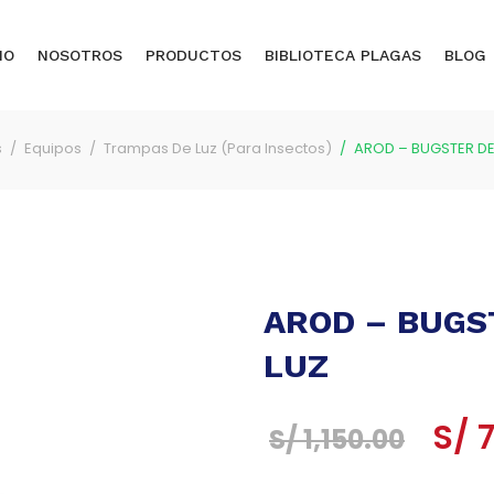
IO
NOSOTROS
PRODUCTOS
BIBLIOTECA PLAGAS
BLOG
s
Equipos
Trampas De Luz (Para Insectos)
AROD – BUGSTER DE
AROD – BUGS
LUZ
El
S/
7
S/
1,150.00
prec