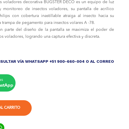
os voladores decorativa BUGSTER DECO es un equipo de luz
nal
actual
 y monitoreo de insectos voladores, su pantalla de acrílico
es:
lips con cobertura inastillable atraiga al insecto hacia su
la trampa de pegamento para insectos volares A -78.
150.00.
S/ 758.00.
an parte del diseño de la pantalla se maximiza el poder de
os voladores, logrando una captura efectiva y discreta.
SULTAR VÍA WHATSAPP +51 900-660-004 O AL CORREO
as
astApp
AL CARRITO