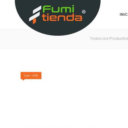
INIC
Todos Los Producto
Sale! -34%