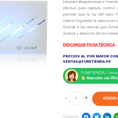
Lámpara atrapamoscas e insect
origi
efectivo para captura, control
era:
permite que la luz del tubo Phi
interior logrando la captura en 
S/ 1,
Gracias a las ranuras que form
alcance y atracción de los insect
DESCARGAR FICHA TÉCNICA
PRECIOS AL POR MAYOR CON
VENTAS@FUMITIENDA.PE
FUMITIENDA / Vent
Atención vía Wh
AÑADIR 
Compartir