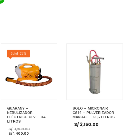
ook
ter
inkedIn
WhatsApp
Sale! -22%
GUARANY –
SOLO – MICRONAIR
NEBULIZADOR
CS14 – PULVERIZADOR
ELÉCTRICO ULV – 04
MANUAL – 13,6 LITROS
LITROS
S/
3,150.00
El
S/
1,800.00
El
precio
S/
1,400.00
precio
original