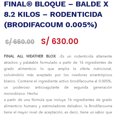
FINAL® BLOQUE – BALDE X
8.2 KILOS – RODENTICIDA
(BRODIFACOUM 0.005%)
El
El
S/
630.00
S/
660.00
precio
precio
FINAL ALL WEATHER BLOX
.-Es un rodenticida altamente
original
actual
atractivo y palatable formulado a partir de 16 ingredientes de
era:
es:
grado alimenticio lo que amplía la oferta nutricional,
volviéndolo más aceptado por los roedores sinantrópicos
S/ 660.00.
S/ 630.00.
blanco. Contiene el ingrediente activo brodifacouma al 0.005%,
un poderoso anticoagulante de segunda generación
monodósico. Hecho
a partir de una fórmula que incluye 16 ingredientes de grado
alimenticio humano y estimuladores delsabor, la Brodifacouma
tiene el mayor nivel de aceptación, es decir, tiene un sabor que