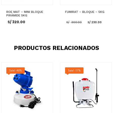
ROE MAT – MINI BLOQUE
FUMIRAT – BLOQUE – 5KG
PIRÁMIDE 5KG
El
El
S/
320.00
S/
300.00
S/
230.00
precio
prec
original
actu
era:
es:
S/ 300.00.
S/ 23
AÑADIR AL CARRITO
AÑADIR AL CARRITO
PRODUCTOS RELACIONADOS
Sale! -40%
Sale! -17%