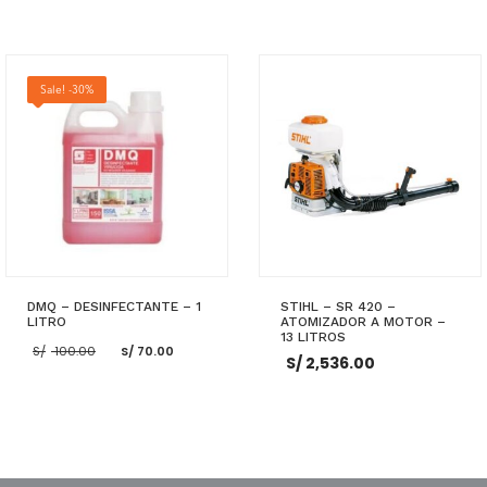
era:
es:
S/ 80.00.
S/ 70.00.
AÑADIR AL CARRITO
AÑADIR AL CARRITO
Sale! -30%
DMQ – DESINFECTANTE – 1
STIHL – SR 420 –
LITRO
ATOMIZADOR A MOTOR –
13 LITROS
El
El
S/
100.00
S/
70.00
S/
2,536.00
precio
precio
original
actual
era:
es:
S/ 100.00.
S/ 70.00.
AÑADIR AL CARRITO
AÑADIR AL CARRITO