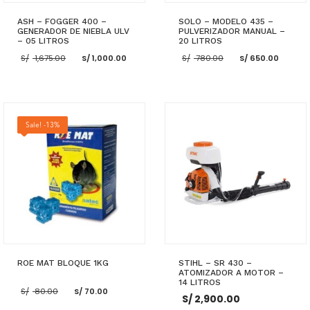
ASH – FOGGER 400 –
SOLO – MODELO 435 –
GENERADOR DE NIEBLA ULV
PULVERIZADOR MANUAL –
– 05 LITROS
20 LITROS
El
El
El
El
S/
1,675.00
S/
1,000.00
S/
780.00
S/
650.00
precio
precio
precio
prec
original
actual
original
actu
era:
es:
era:
es:
S/ 1,675.00.
S/ 1,000.00.
S/ 780.00.
S/ 65
AÑADIR AL CARRITO
AÑADIR AL CARRITO
Sale! -13%
ROE MAT BLOQUE 1KG
STIHL – SR 430 –
ATOMIZADOR A MOTOR –
14 LITROS
El
El
S/
80.00
S/
70.00
S/
2,900.00
precio
precio
original
actual