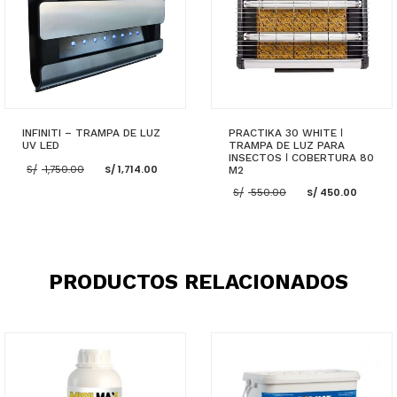
INFINITI – TRAMPA DE LUZ
PRACTIKA 30 WHITE ǀ
UV LED
TRAMPA DE LUZ PARA
INSECTOS ǀ COBERTURA 80
El
El
S/
1,750.00
S/
1,714.00
M2
precio
precio
El
El
original
actual
S/
550.00
S/
450.00
precio
prec
era:
es:
original
actu
S/ 1,750.00.
S/ 1,714.00.
era:
es:
S/ 550.00.
S/ 45
AÑADIR AL CARRITO
AÑADIR AL CARRITO
PRODUCTOS RELACIONADOS