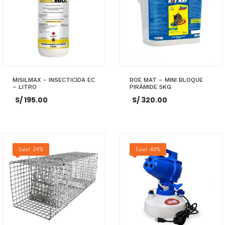
MISILMAX – INSECTICIDA EC
ROE MAT – MINI BLOQUE
– LITRO
PIRÁMIDE 5KG
S/
195.00
S/
320.00
AÑADIR AL CARRITO
AÑADIR AL CARRITO
Sale! -24%
Sale! -40%