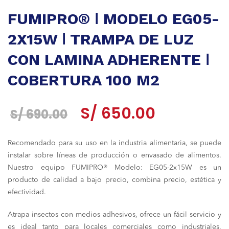
FUMIPRO® ǀ MODELO EG05-
2X15W ǀ TRAMPA DE LUZ
CON LAMINA ADHERENTE ǀ
COBERTURA 100 M2
El
El
S/
650.00
S/
690.00
precio
precio
Recomendado para su uso en la industria alimentaria, se puede
original
actual
instalar sobre líneas de producción o envasado de alimentos.
era:
es:
Nuestro equipo FUMIPRO® Modelo: EG05-2x15W es un
producto de calidad a bajo precio, combina precio, estética y
S/ 690.00.
S/ 650.00.
efectividad.
Atrapa insectos con medios adhesivos, ofrece un fácil servicio y
es ideal tanto para locales comerciales como industriales,