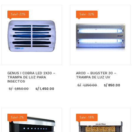
Sale! -22%
Sale! -32%
GENUS I COBRA LED 2X30 –
AROD – BUGSTER 30 –
TRAMPA DE LUZ PARA
TRAMPA DE LUZ UV
INSECTOS
El
El
S/
1,250.00
S/
850.00
El
El
precio
prec
S/
1,850.00
S/
1,450.00
precio
precio
original
actu
original
actual
era:
es:
era:
es:
S/ 1,250.00.
S/ 8
S/ 1,850.00.
S/ 1,450.00.
AÑADIR AL CARRITO
AÑADIR AL CARRITO
Sale! -2%
Sale! -18%