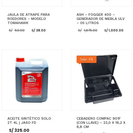
JAULA DE ATRAPE PARA
ASH – FOGGER 400 –
ROEDORES – MODELO
GENERADOR DE NIEBLA ULV
TOMAHAWK
– 05 LITROS
El
El
El
El
S/
50.00
S/
38.00
S/
1,675.00
S/
1,000.00
precio
precio
precio
pre
original
actual
original
act
era:
es:
era:
es:
S/ 50.00.
S/ 38.00.
S/ 1,675.00.
S/ 
AÑADIR AL CARRITO
AÑADIR AL CARRITO
Sale! -5%
ACEITE SINTÉTICO SOLO
CEBADERO COMPAC 901F
2T 4L | JASO FD
(CON LLAVE) – 23,0 X 18,2 X
8,8 CM
S/
325.00