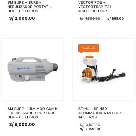
SM BURE – BURE –
VECTOR FOG –
NEBULIZADOR PORTÁTIL
VECTORTRAP T21 –
ULV – 03 LITROS
INSECTOCUTOR
El
El
S/
2,000.00
S/
1,300.00
S/
998.00
precio
prec
original
actu
era:
es:
S/ 1,300.00.
S/ 9
AÑADIR AL CARRITO
AÑADIR AL CARRITO
Sale! -2%
SM BURE – ULV MOO GUN H
STIHL – SR 450 –
– NEBULIZADOR PORTÁTIL
ATOMIZADOR A MOTOR –
ULV – 05 LITROS
14 LITROS
El
S/
5,000.00
S/
3,100.00
El
precio
S/
3,050.00
precio
original