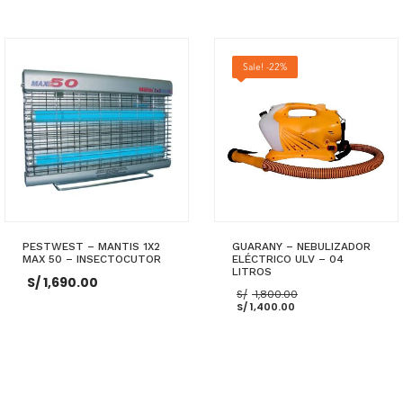
actual
era:
es:
S/ 3,100.00.
S/ 3,050.00.
AÑADIR AL CARRITO
AÑADIR AL CARRITO
Sale! -22%
PESTWEST – MANTIS 1X2
GUARANY – NEBULIZADOR
MAX 50 – INSECTOCUTOR
ELÉCTRICO ULV – 04
LITROS
S/
1,690.00
El
S/
1,800.00
El
precio
S/
1,400.00
precio
original
actual
era:
es:
S/ 1,800.00.
S/ 1,400.00.
AÑADIR AL CARRITO
AÑADIR AL CARRITO