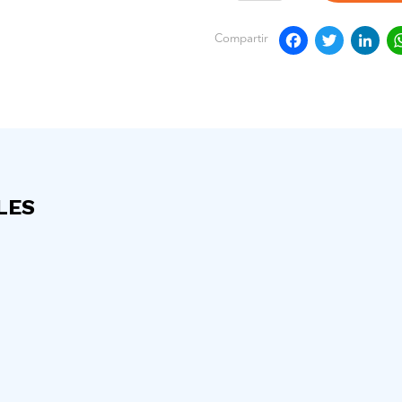
Faceb
Twit
L
Compartir
LES