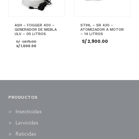
ASH – FOGGER 400 –
STIHL – SR 430 –
GENERADOR DE NIEBLA
ATOMIZADOR A MOTOR
ULV – 05 LITROS
– 14 LITROS
El
S/
2,900.00
S/
1,675.00
cio
El
precio
S/
1,000.00
ual
precio
original
actual
era:
0.00.
es:
S/ 1,675.00.
S/ 1,000.00.
AÑADIR AL CARRITO
AÑADIR AL CARRITO
PRODUCTOS
Insecticidas
Larvicidas
Raticidas