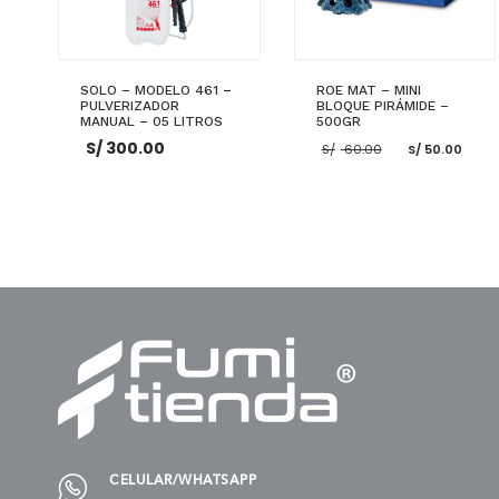
SOLO – MODELO 461 –
ROE MAT – MINI
PULVERIZADOR
BLOQUE PIRÁMIDE –
MANUAL – 05 LITROS
500GR
El
El
S/
300.00
S/
60.00
S/
50.00
precio
pre
original
act
era:
es:
S/ 60.00.
S/ 5
AÑADIR AL CARRITO
AÑADIR AL CARRITO
CELULAR/WHATSAPP