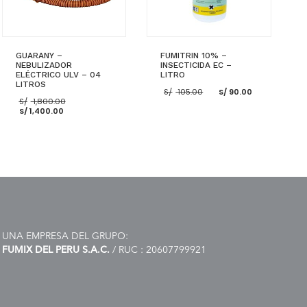
GUARANY –
FUMITRIN 10% –
NEBULIZADOR
INSECTICIDA EC –
ELÉCTRICO ULV – 04
LITRO
LITROS
El
El
S/
105.00
S/
90.00
El
precio
precio
S/
1,800.00
El
precio
original
actual
S/
1,400.00
precio
original
era:
es:
actual
era:
S/ 105.00.
S/ 90.00.
es:
S/ 1,800.00.
S/ 1,400.00.
AÑADIR AL CARRITO
AÑADIR AL CARRITO
UNA EMPRESA DEL GRUPO:
FUMIX DEL PERU S.A.C.
/ RUC : 20607799921